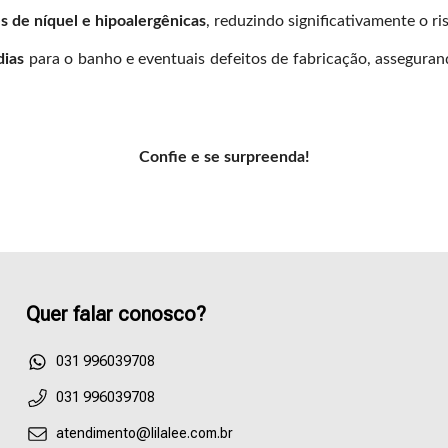
s de níquel e hipoalergênicas
, reduzindo significativamente o ris
dias
para o banho e eventuais defeitos de fabricação, asseguran
Confie e se surpreenda!
Quer falar conosco?
55031996039708
031 996039708
atendimento@lilalee.com.br