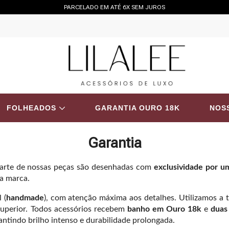
PARCELADO EM ATÉ 6X SEM JUROS
FOLHEADOS
GARANTIA OURO 18K
NOSS
Garantia
rte de nossas peças são desenhadas com
exclusividade por u
sa marca.
 (
handmade
), com atenção máxima aos detalhes. Utilizamos a t
superior. Todos acessórios recebem
banho em Ouro 18k
e
duas
tindo brilho intenso e durabilidade prolongada.