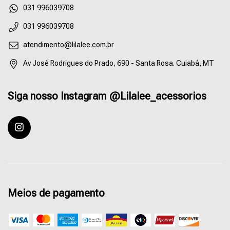
55031996039708
031 996039708
atendimento@lilalee.com.br
Av José Rodrigues do Prado, 690 - Santa Rosa. Cuiabá, MT
Siga nosso Instagram @Lilalee_acessorios
Meios de pagamento