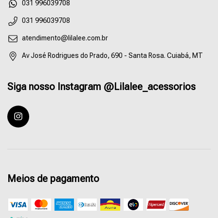
55031996039708
031 996039708
atendimento@lilalee.com.br
Av José Rodrigues do Prado, 690 - Santa Rosa. Cuiabá, MT
Siga nosso Instagram @Lilalee_acessorios
Meios de pagamento