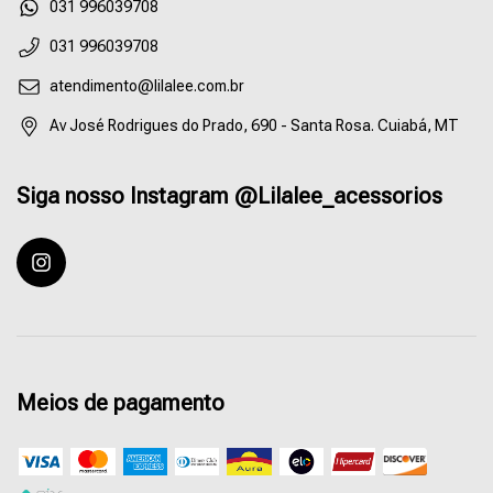
55031996039708
031 996039708
atendimento@lilalee.com.br
Av José Rodrigues do Prado, 690 - Santa Rosa. Cuiabá, MT
Siga nosso Instagram @Lilalee_acessorios
Meios de pagamento