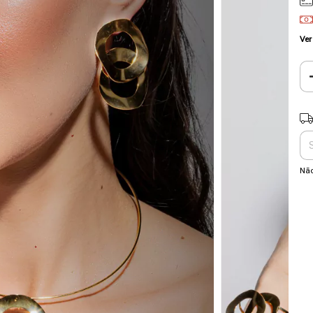
Ver
Ent
Não