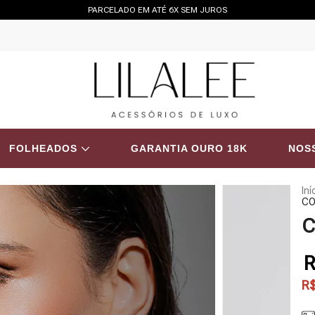
PARCELADO EM ATÉ 6X SEM JUROS
FOLHEADOS
GARANTIA OURO 18K
NOSS
Iní
CO
C
R
R