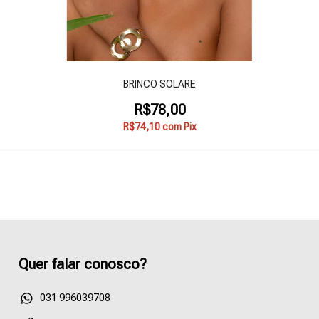
BRINCO SOLARE
R$78,00
R$74,10
com
Pix
Quer falar conosco?
55031996039708