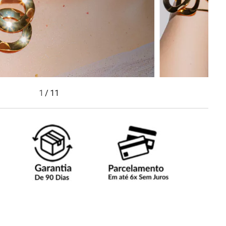
1
/
11