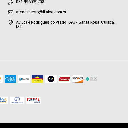
031 996039708
atendimento@lilalee.com.br
Av José Rodrigues do Prado, 690 - Santa Rosa. Cuiabá,
MT