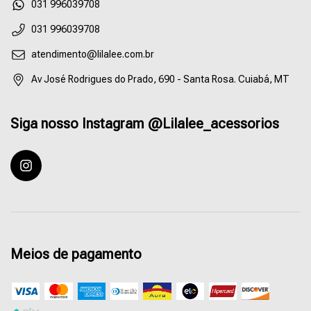
55031996039708
031 996039708
atendimento@lilalee.com.br
Av José Rodrigues do Prado, 690 - Santa Rosa. Cuiabá, MT
Siga nosso Instagram @Lilalee_acessorios
Meios de pagamento