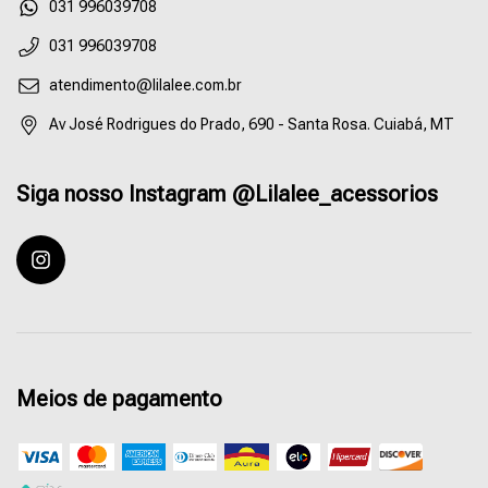
55031996039708
031 996039708
atendimento@lilalee.com.br
Av José Rodrigues do Prado, 690 - Santa Rosa. Cuiabá, MT
Siga nosso Instagram @Lilalee_acessorios
Meios de pagamento